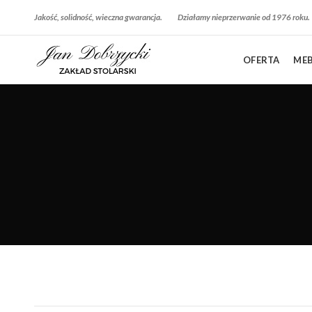
Jakość, solidność, wieczna gwarancja.
Działamy nieprzerwanie od 1976 roku.
OFERTA
MEB